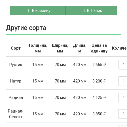
В корзину
В 1 клик
Другие сорта
Толщина,
Ширина,
Длина,
Цена за
Сорт
Количе
мм
мм
м
единицу
₽
Рустик
15 мм
70 мм
420 мм
2 665
₽
Натур
15 мм
70 мм
420 мм
3 200
₽
Радиал
15 мм
70 мм
420 мм
4 125
Радиал-
₽
15 мм
70 мм
420 мм
3 850
Селект