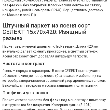
природный рисунок без сучков. Влажность 8-10%. Поставляется
без фаски
и
без покрытия
. Классический монтаж на стяжку
или фанеру (клей + саморезы SPAX). Осуществляем доставку
по Москве и всей РФ.
Штучный паркет из ясеня сорт
СЕЛЕКТ 15x70x420: Изящный
размах
Паркет увеличенной длины от «ЛесРезерв». Длина 420 мм
визуально делает комнату просторнее, а светлый оттенок
ясеня отражает свет, добавляя интерьеру легкости.
Чистота и контраст
Ясень — порода с характером. В сорте СЕЛЕКТ вы получаете
абсолютно чистую поверхность (без глазков и заболони), на
которой разворачивается роскошный узор древесных волокон.
Высочайшая твердость массива защищает пол от вмятин.
Профиль и установка
Паркет изготавливается
без фаски
под монолитную шлифовку
и отгружается
без покрытия
. Камерная сушка (8-10%)
гарантирует стабильность планок. Укладка производится путем