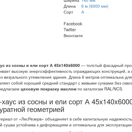
Ширина
140 мм
Длина
6 м (6000 мм)
Сорт
А
Facebook
Twitter
Вконтакте
ус из сосны и ели сорт А 45x140x6000
— толстый фасадный про
ивает высокую энергоэффективность ограждающих конструкций, а
ез визуального утяжеления здания. Длина 6 метров оптимальна для
вляет собой хороший средний стандарт с живыми сучками без скво
редлагаем
цеховую покраску маслом
по каталогам RAL/NCS.
-хаус из сосны и ели сорт А 45x140x60
куратной геометрией
ериал от «ЛесРезерв» объединяет в себе капитальную надежность 
й сушки устойчива к деформациям и оптимальна для эксплуатации 