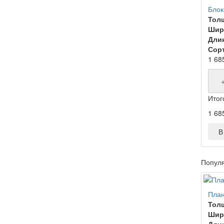
Блок
Тол
Шир
Дли
Сорт
1 68
Итог
1 68
В 
Попул
План
Тол
Шир
Дли