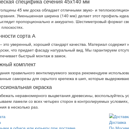
ческая специфика сечения 45х140 мм
 толщины 45 мм доска обладает отличными звуко- и теплоизоляци
ерзания. Уменьшенная ширина (140 мм) делает этот профиль иде
ыглядит пропорционально и аккуратно. Шестиметровый формат сво
 плоскостях.
нности сорта А
— это уверенный, хороший стандарт качества. Материал содержит 
доски, что придает фасаду натуральный вид. Мы гарантируем отсу
спечивает быстрый монтаж в замок.
жный комплект
дания правильного вентилируемого зазора рекомендуем использов
анные саморезы для скрытого крепежа в шип, которые выдерживают
ссиональная окраска
збежать неравномерного выцветания древесины, воспользуйтесь у
ываем ламели со всех четырех сторон в контролируемых условиях,
ния в несколько раз.
а
Доставка
ыми в офисе или курьеру при доставке
По Москве