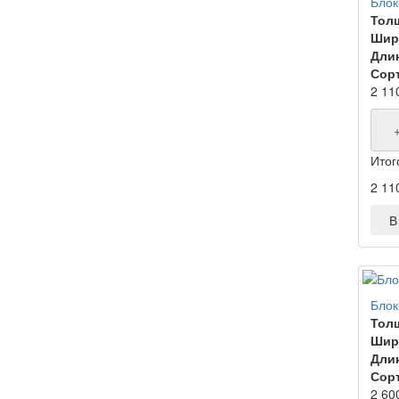
Блок
Тол
Шир
Дли
Сорт
2 11
Итог
2 11
В 
Блок
Тол
Шир
Дли
Сорт
2 60