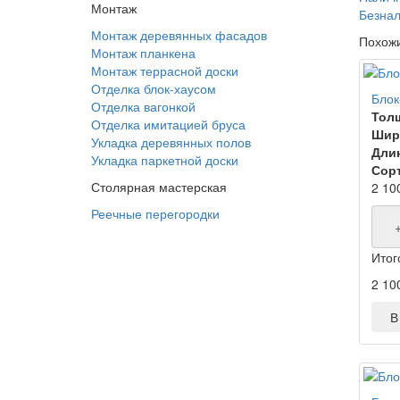
Монтаж
Безнал
Монтаж деревянных фасадов
Похож
Монтаж планкена
Монтаж террасной доски
Отделка блок-хаусом
Блок
Отделка вагонкой
Тол
Отделка имитацией бруса
Шир
Укладка деревянных полов
Дли
Укладка паркетной доски
Сорт
Столярная мастерская
2 10
Реечные перегородки
Итог
2 10
В 