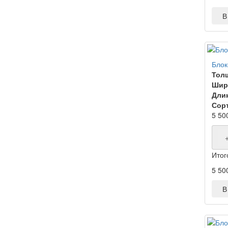
В 
Блок
Тол
Шир
Дли
Сорт
5 50
Итог
5 50
В 