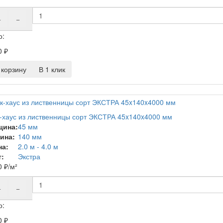
+
−
о:
0
₽
корзину
В 1 клик
-хаус из лиственницы сорт ЭКСТРА 45x140x4000 мм
щина:
45 мм
ина:
140 мм
на:
2.0 м - 4.0 м
:
Экстра
0
₽
/м²
+
−
о:
0
₽