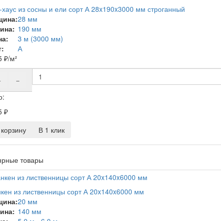
-хаус из сосны и ели сорт А 28x190x3000 мм строганный
щина:
28 мм
ина:
190 мм
на:
3 м (3000 мм)
:
А
5
₽
/м²
+
−
о:
5
₽
корзину
В 1 клик
ярные товары
кен из лиственницы сорт А 20x140x6000 мм
щина:
20 мм
ина:
140 мм
на:
5.0 м - 6.0 м