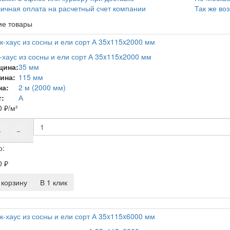
ичная оплата на расчетный счет компании
Так же во
ие товары
-хаус из сосны и ели сорт А 35x115x2000 мм
щина:
35 мм
ина:
115 мм
на:
2 м (2000 мм)
:
А
0
₽
/м²
+
−
о:
0
₽
корзину
В 1 клик