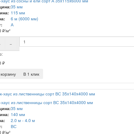
-хаус из сосны и ели сорт А 35x115x6000 мм
щина:
35 мм
ина:
115 мм
на:
6 м (6000 мм)
:
А
0
₽
/м²
+
−
о:
0
₽
корзину
В 1 клик
-хаус из лиственницы сорт ВС 35x140x4000 мм
щина:
35 мм
ина:
140 мм
на:
2.0 м - 4.0 м
:
ВС
0
₽
/м²