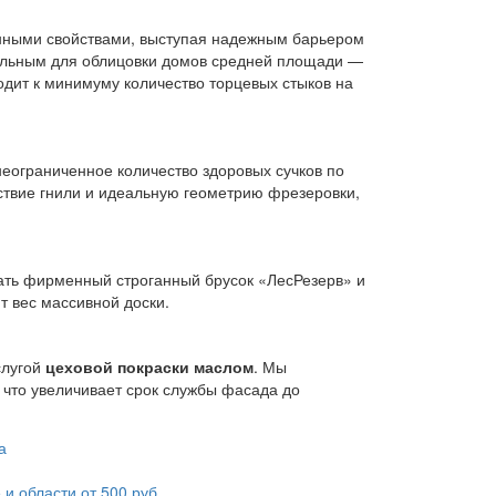
онными свойствами, выступая надежным барьером
альным для облицовки домов средней площади —
дит к минимуму количество торцевых стыков на
неограниченное количество здоровых сучков по
тствие гнили и идеальную геометрию фрезеровки,
ать фирменный строганный брусок «ЛесРезерв» и
 вес массивной доски.
слугой
цеховой покраски маслом
. Мы
 что увеличивает срок службы фасада до
 и области от 500 руб.