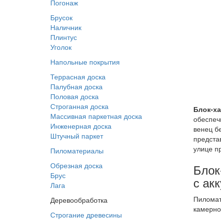
Погонаж
Брусок
Наличник
Плинтус
Уголок
Напольные покрытия
Террасная доска
Палубная доска
Половая доска
Строганная доска
Блок-ха
Массивная паркетная доска
обеспеч
Инженерная доска
венец б
Штучный паркет
предста
улице п
Пиломатериалы
Обрезная доска
Блок
Брус
с ак
Лага
Пиломат
Деревообработка
камерно
Строгание древесины