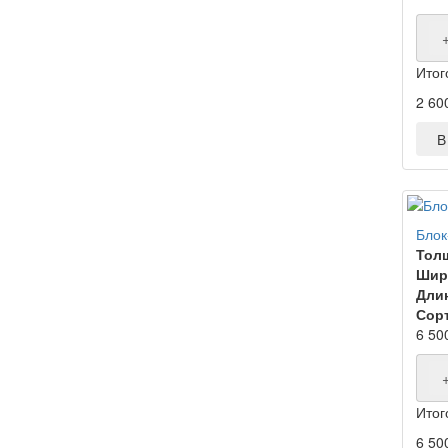
Итог
2 60
В 
Блок
Тол
Шир
Дли
Сорт
6 50
Итог
6 50