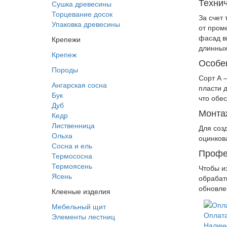
Техни
Сушка древесины
Торцевание досок
За счет
Упаковка древесины
от пром
фасад в
Крепежи
длинных
Крепеж
Особе
Породы
Сорт А 
Ангарская сосна
пласти 
Бук
что обе
Дуб
Монта
Кедр
Лиственница
Для соз
Ольха
оцинков
Сосна и ель
Профе
Термососна
Термоясень
Чтобы и
Ясень
обрабат
обновле
Клееные изделия
Мебельный щит
Оплат
Элементы лестниц
Наличн