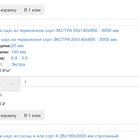
корзину
В 1 клик
-хаус из термоясеня сорт ЭКСТРА 20x140x900 - 3000 мм
щина:
20 мм
ина:
140 мм
на:
0.9 - 3.0
:
Экстра
0
₽
/м²
+
−
о:
0
₽
корзину
В 1 клик