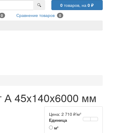
🔍
0
товаров,
на
0
₽
Сравнение товаров
0
0
рт А 45x140x6000 мм
Цена:
2 710
₽
/м²
Единица
м²