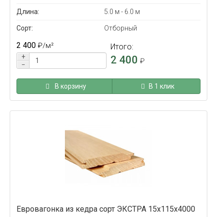
Длина:
5.0 м - 6.0 м
Сорт:
Отборный
2 400
₽
/м²
Итого:
+
2 400
₽
−
В корзину
В 1 клик
Евровагонка из кедра сорт ЭКСТРА 15x115x4000