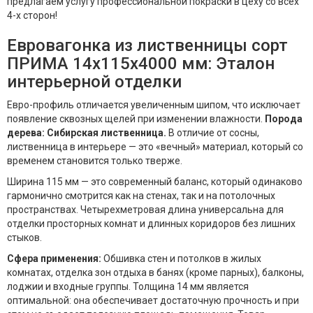
предлагаем услугу профессиональной покраски в цеху со всех
4-х сторон!
Евровагонка из лиственницы сорт
ПРИМА 14x115x4000 мм: Эталон
интерьерной отделки
Евро-профиль отличается увеличенным шипом, что исключает
появление сквозных щелей при изменении влажности.
Порода
дерева: Сибирская лиственница.
В отличие от сосны,
лиственница в интерьере — это «вечный» материал, который со
временем становится только тверже.
Ширина 115 мм — это современный баланс, который одинаково
гармонично смотрится как на стенах, так и на потолочных
пространствах. Четырехметровая длина универсальна для
отделки просторных комнат и длинных коридоров без лишних
стыков.
Сфера применения:
Обшивка стен и потолков в жилых
комнатах, отделка зон отдыха в банях (кроме парных), балконы,
лоджии и входные группы. Толщина 14 мм является
оптимальной: она обеспечивает достаточную прочность и при