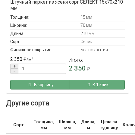
Штучный паркет из ясеня сорт СЕЛЕКТ 15x70x210
мм
Толщина:
15 мм
Ширина:
70 мм
Длина:
210 мм
Сорт:
Селект
Финишное покрытие:
Без покрытия
2 350
₽
/м²
Итого:
+
2 350
₽
−
В корзину
В 1 клик
Другие сорта
Толщина,
Ширина,
Длина,
Цена за
Сорт
Коли
мм
мм
м
единицу