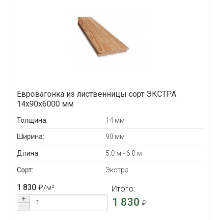
Евровагонка из лиственницы сорт ЭКСТРА
14x90x6000 мм
Толщина:
14 мм
Ширина:
90 мм
Длина:
5.0 м - 6.0 м
Сорт:
Экстра
1 830
₽
/м²
Итого:
+
1 830
₽
−