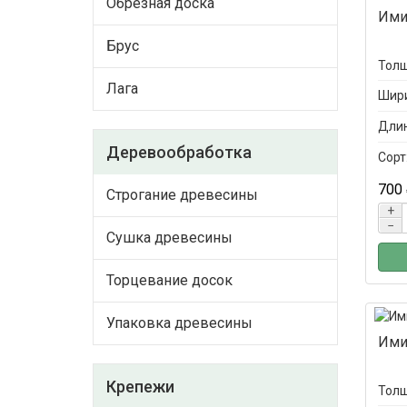
Обрезная доска
Ими
Брус
Толщ
Лага
Шири
Длин
Деревообработка
Сорт
700
Строгание древесины
+
−
Сушка древесины
Торцевание досок
Упаковка древесины
Ими
Крепежи
Толщ