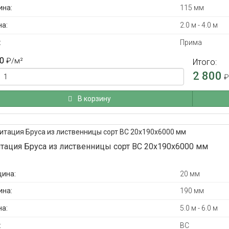
на:
115 мм
а:
2.0 м - 4.0 м
:
Прима
0
₽
/м²
Итого:
2 800
В корзину
тация Бруса из лиственницы сорт ВС 20x190x6000 мм
ина:
20 мм
на:
190 мм
а:
5.0 м - 6.0 м
:
ВС