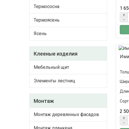
Термососна
1 65
+
Термоясень
−
Ясень
Клееные изделия
Ими
Мебельный щит
Толщ
Элементы лестниц
Шири
Длин
Монтаж
Сорт
2 50
Монтаж деревянных фасадов
+
−
Монтаж планкена