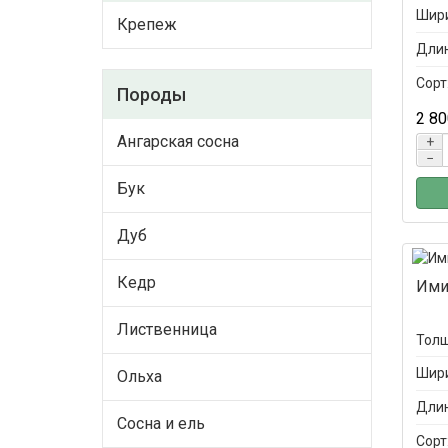
Шири
Крепеж
Длин
Сорт
Породы
2 80
Ангарская сосна
+
−
Бук
Дуб
Кедр
Ими
Лиственница
Толщ
Шири
Ольха
Длин
Сосна и ель
Сорт