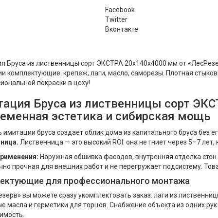
Facebook
Twitter
Вконтакте
я Бруса из лиственницы сорт ЭКСТРА 20x140x4000 мм от «ЛесРезе
ии комплектующие: крепеж, лаги, масло, саморезы. Плотная стыко
иональной покраски в цеху!
ация Бруса из лиственницы сорт ЭКС
еменная эстетика и сибирская мощь
 имитации бруса создает облик дома из капитального бруса без ег
ница.
Лиственница — это высокий ROI: она не гниет через 5–7 лет, 
рименения:
Наружная обшивка фасадов, внутренняя отделка стен 
чно прочная для внешних работ и не перегружает подсистему. Това
ектующие для профессионального монтажа
езерв» вы можете сразу укомплектовать заказ: лаги из лиственни
е масла и герметики для торцов. Снабжение объекта из одних рук
имость.