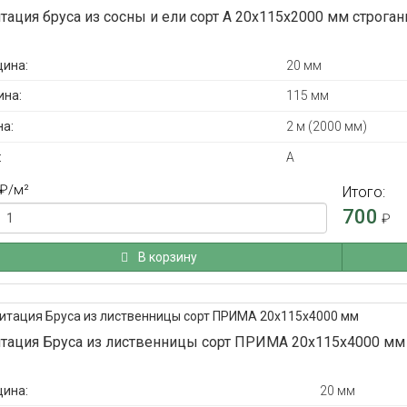
тация бруса из сосны и ели сорт А 20x115x2000 мм строга
ина:
20 мм
на:
115 мм
а:
2 м (2000 мм)
:
А
₽
/м²
Итого:
700
₽
В корзину
тация Бруса из лиственницы сорт ПРИМА 20x115x4000 мм
ина:
20 мм