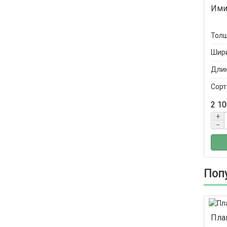
Ими
Толщ
Шири
Длин
Сорт
2 10
+
−
Поп
Пла