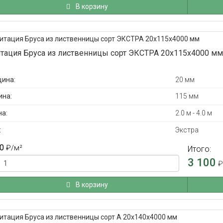
В корзину
тация Бруса из лиственницы сорт ЭКСТРА 20x115x4000 мм
ина:
20 мм
на:
115 мм
а:
2.0 м - 4.0 м
:
Экстра
0
₽
/м²
Итого:
3 100
В корзину