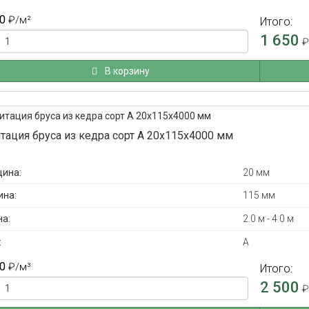
0
₽
/м²
Итого:
1 650
В корзину
тация бруса из кедра сорт А 20x115x4000 мм
ина:
20 мм
на:
115 мм
а:
2.0 м - 4.0 м
:
А
0
₽
/м³
Итого:
2 500