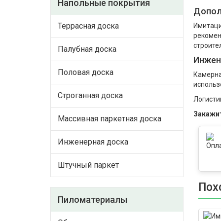
Напольные покрытия
Допол
Террасная доска
Имитаци
рекомен
строите
Палубная доска
Инжен
Половая доска
Камерна
использ
Строганная доска
Логисти
Закажит
Массивная паркетная доска
Инженерная доска
Штучный паркет
Пох
Пиломатериалы