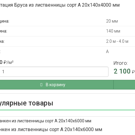
тация Бруса из лиственницы сорт А 20x140x4000 мм
ина:
20 мм
на:
140 мм
а:
2.0 м - 4.0 м
:
А
0
₽
/м²
Итого:
2 100
В корзину
улярные товары
нкен из лиственницы сорт А 20x140x6000 мм