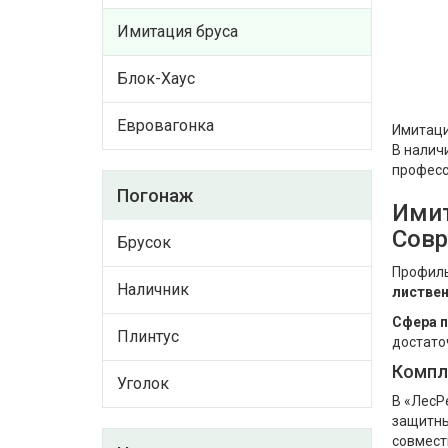
Имитация бруса
Блок-Хаус
Евровагонка
Имитаци
В налич
професс
Погонаж
Имит
Совр
Брусок
Профиль
Наличник
листвен
Сфера п
Плинтус
достато
Компл
Уголок
В «ЛесР
защитны
совмест