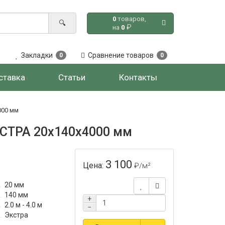
0
товаров,
🔍
₽
на
0
Закладки
Сравнение товаров
0
0
ставка
Статьи
Контакты
000 мм
КСТРА 20x140x4000 мм
3 100
Цена:
₽
/м²
20 мм
140 мм
+
2.0 м - 4.0 м
−
Экстра