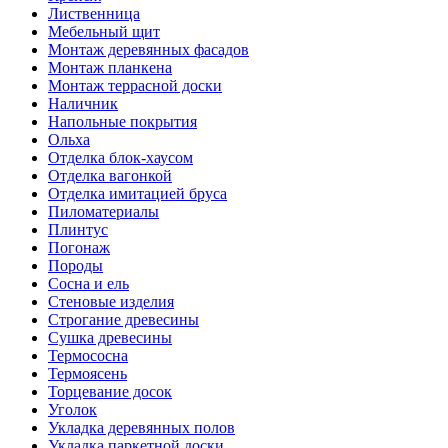
Лиственница
Мебельный щит
Монтаж деревянных фасадов
Монтаж планкена
Монтаж террасной доски
Наличник
Напольные покрытия
Ольха
Отделка блок-хаусом
Отделка вагонкой
Отделка имитацией бруса
Пиломатериалы
Плинтус
Погонаж
Породы
Сосна и ель
Стеновые изделия
Строгание древесины
Сушка древесины
Термососна
Термоясень
Торцевание досок
Уголок
Укладка деревянных полов
Укладка паркетной доски