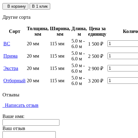
В корзину
В 1 клик
Другие сорта
Толщина,
Ширина,
Длина,
Цена за
Сорт
Колич
мм
мм
м
единицу
5.0 м -
ВС
20 мм
115 мм
1 500
₽
6.0 м
5.0 м -
Прима
20 мм
115 мм
2 500
₽
6.0 м
5.0 м -
Экстра
20 мм
115 мм
2 900
₽
6.0 м
5.0 м -
Отборный
20 мм
115 мм
3 200
₽
6.0 м
Отзывы
Написать отзыв
Ваше имя:
Ваш отзыв