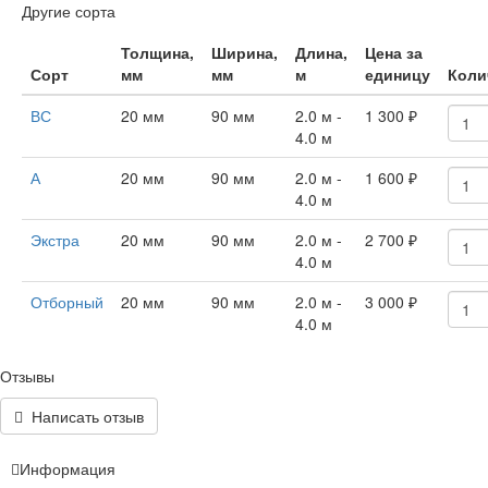
Другие сорта
Толщина,
Ширина,
Длина,
Цена за
Сорт
мм
мм
м
единицу
Коли
ВС
20 мм
90 мм
2.0 м -
1 300
₽
4.0 м
А
20 мм
90 мм
2.0 м -
1 600
₽
4.0 м
Экстра
20 мм
90 мм
2.0 м -
2 700
₽
4.0 м
Отборный
20 мм
90 мм
2.0 м -
3 000
₽
4.0 м
Отзывы
Написать отзыв
Информация