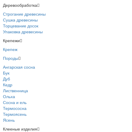
Деревообработка
Строгание древесины
Сушка древесины
Торцевание досок
Упаковка древесины
Крепежи
Крепеж
Породы
Ангарская сосна
Бук
Дуб
Кедр
Лиственница
Ольха
Сосна и ель
Термососна
Термоясень
Ясень
Клееные изделия