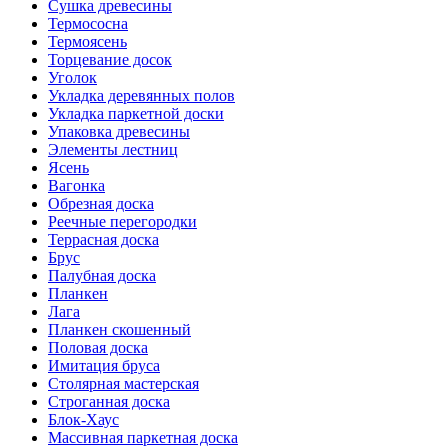
Сушка древесины
Термососна
Термоясень
Торцевание досок
Уголок
Укладка деревянных полов
Укладка паркетной доски
Упаковка древесины
Элементы лестниц
Ясень
Вагонка
Обрезная доска
Реечные перегородки
Террасная доска
Брус
Палубная доска
Планкен
Лага
Планкен скошенный
Половая доска
Имитация бруса
Столярная мастерская
Строганная доска
Блок-Хаус
Массивная паркетная доска