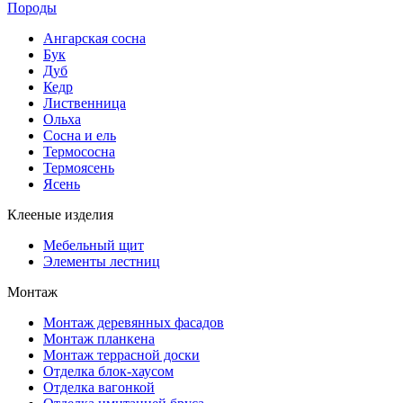
Породы
Ангарская сосна
Бук
Дуб
Кедр
Лиственница
Ольха
Сосна и ель
Термососна
Термоясень
Ясень
Клееные изделия
Мебельный щит
Элементы лестниц
Монтаж
Монтаж деревянных фасадов
Монтаж планкена
Монтаж террасной доски
Отделка блок-хаусом
Отделка вагонкой