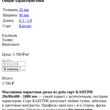
Общие характеристики
Толщина
20 мм
Ширина
90 мм
Длина
0.3 - 1.8
Сорт
Кантри
Facebook
Twitter
Вконтакте
Цена:
3 700
₽
/м²
+
−
В корзину
Итого:
3 700
₽
Массивная паркетная доска из дуба сорт КАНТРИ
20x90x400 - 1800 мм
— узкий паркет с аутентичным, пестрым
характером. Сорт КАНТРИ допускает любые сучки, заболонь
и цветовые контрасты. Профиль: шип-паз с 4-х сторон, фаска
по периметру. Отгрузка в разнодлинке
без покрытия
.