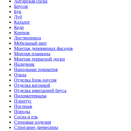
Ангарская сосна
Брусок
Бук
Дуб
Каталог
Кедр
Крепеж
Лиственница
Мебельный щит
Монтаж деревянных фасадов
Монтаж планкена
Монтаж террасной доски
Наличник
Напольные покрытия
Ольха
Отделка блок-хаусом
Отделка вагонкой
Отделка имитацией бруса
Пиломатериалы
Плинтус
Погонаж
Породы
Сосна и ель
Стеновые изделия
Строгание древесины