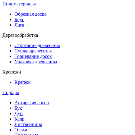
Пиломатериалы
Обрезная доска
Брус
Лага
Деревообработка
Строгание древесины
Сушка древесины
Торцевание досок
Упаковка древесины
Крепежи
Крепеж
Породы
Ангарская сосна
Бук
Дуб
Кедр
Лиственница
Ольха