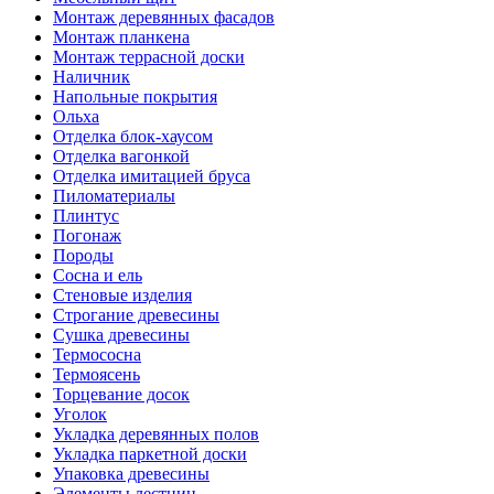
Монтаж деревянных фасадов
Монтаж планкена
Монтаж террасной доски
Наличник
Напольные покрытия
Ольха
Отделка блок-хаусом
Отделка вагонкой
Отделка имитацией бруса
Пиломатериалы
Плинтус
Погонаж
Породы
Сосна и ель
Стеновые изделия
Строгание древесины
Сушка древесины
Термососна
Термоясень
Торцевание досок
Уголок
Укладка деревянных полов
Укладка паркетной доски
Упаковка древесины
Элементы лестниц