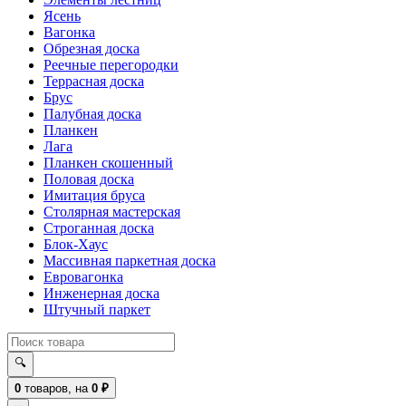
Ясень
Вагонка
Обрезная доска
Реечные перегородки
Террасная доска
Брус
Палубная доска
Планкен
Лага
Планкен скошенный
Половая доска
Имитация бруса
Столярная мастерская
Строганная доска
Блок-Хаус
Массивная паркетная доска
Евровагонка
Инженерная доска
Штучный паркет
🔍
0
товаров,
на
0
₽