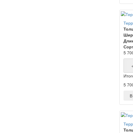
Терр
Тол
Шир
Дли
Сорт
5 70
Итог
5 70
В 
Терр
Тол