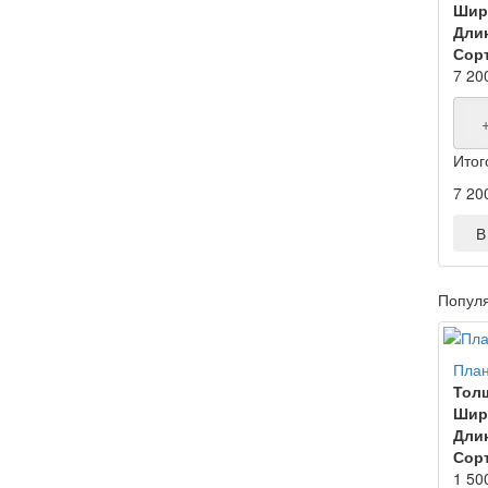
Шир
Дли
Сорт
7 20
Итог
7 20
В 
Попул
План
Тол
Шир
Дли
Сорт
1 50