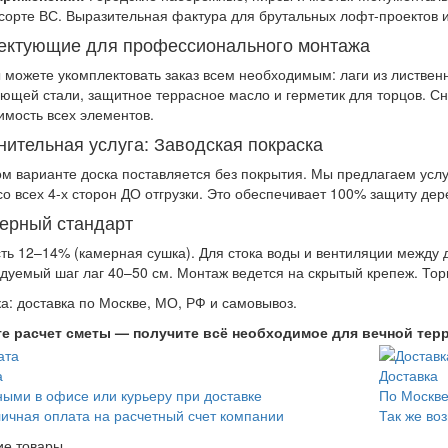
 сорте ВС. Выразительная фактура для брутальных лофт-проектов и
ектующие для профессионального монтажа
ы можете укомплектовать заказ всем необходимым: лаги из лиственн
ющей стали, защитное террасное масло и герметик для торцов. Сн
имость всех элементов.
ительная услуга: Заводская покраска
ом варианте доска поставляется без покрытия. Мы предлагаем ус
со всех 4-х сторон ДО отгрузки. Это обеспечивает 100% защиту дер
ерный стандарт
ть 12–14% (камерная сушка). Для стока воды и вентиляции между
дуемый шаг лаг 40–50 см. Монтаж ведется на скрытый крепеж. Тор
ка: доставка по Москве, МО, РФ и самовывоз.
е расчет сметы — получите всё необходимое для вечной терр
а
Доставка
ыми в офисе или курьеру при доставке
По Москве
ичная оплата на расчетный счет компании
Так же во
ие товары