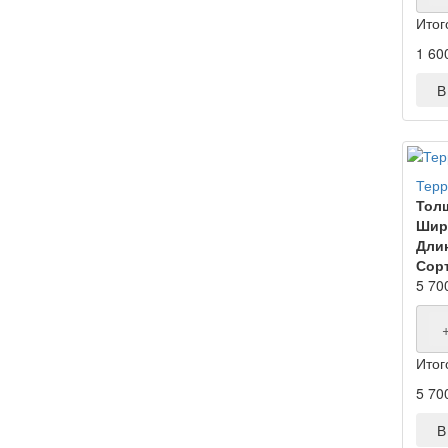
Итог
1 60
В 
Терр
Тол
Шир
Дли
Сорт
5 70
Итог
5 70
В 