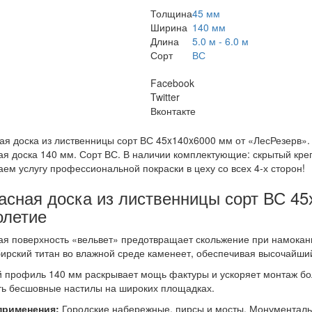
Толщина
45 мм
Ширина
140 мм
Длина
5.0 м - 6.0 м
Сорт
ВС
Facebook
Twitter
Вконтакте
ая доска из лиственницы сорт ВС 45x140x6000 мм от «ЛесРезерв».
ая доска 140 мм. Сорт ВС. В наличии комплектующие: скрытый кре
аем услугу профессиональной покраски в цеху со всех 4-х сторон!
асная доска из лиственницы сорт ВС 45
олетие
я поверхность «вельвет» предотвращает скольжение при намокан
бирский титан во влажной среде каменеет, обеспечивая высочайши
 профиль 140 мм раскрывает мощь фактуры и ускоряет монтаж б
ть бесшовные настилы на широких площадках.
применения:
Городские набережные, пирсы и мосты. Монументаль