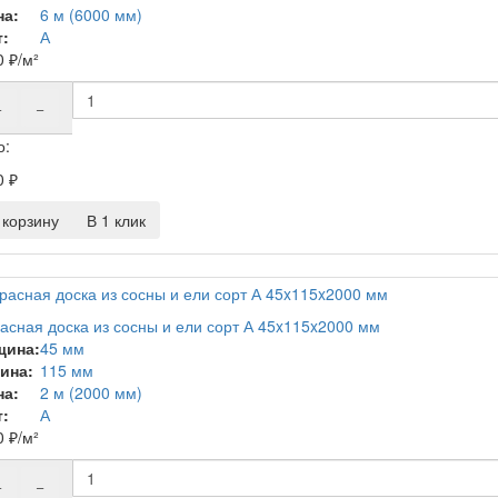
на:
6 м (6000 мм)
:
А
0
₽
/м²
+
−
о:
0
₽
корзину
В 1 клик
асная доска из сосны и ели сорт А 45x115x2000 мм
щина:
45 мм
ина:
115 мм
на:
2 м (2000 мм)
:
А
0
₽
/м²
+
−