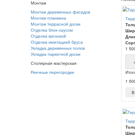
Монтаж
Монтаж деревянных фасадов
Монтаж планкена
Терр
Монтаж террасной доски
Тол
Отделка блок-хаусом
Шир
Отделка вагонкой
Дли
Отделка имитацией бруса
Сорт
Укладка деревянных полов
1 50
Укладка паркетной доски
Столярная мастерская
Итог
Реечные перегородки
1 50
В 
Терр
Тол
Шир