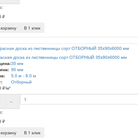
о:
0
₽
корзину
В 1 клик
асная доска из лиственницы сорт ОТБОРНЫЙ 35x90x6000 мм
щина:
35 мм
ина:
90 мм
на:
5.0 м - 6.0 м
:
Отборный
0
₽
/м²
+
−
о:
0
₽
корзину
В 1 клик