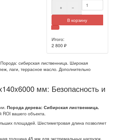
+
−
В корзину
Итого:
2 800
₽
 Порода: сибирская лиственница. Широкая
пеж, лаги, террасное масло. Дополнительно
x140x6000 мм: Безопасность и
ии.
Порода дерева: Сибирская лиственница.
й ROI вашего объекта.
ольших площадей. Шестиметровая длина позволяет
ная толщина 45 мм для экстремальных нагрузок.