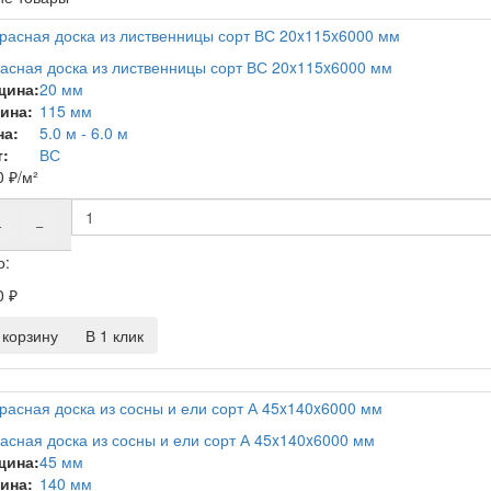
асная доска из лиственницы сорт ВС 20x115x6000 мм
щина:
20 мм
ина:
115 мм
на:
5.0 м - 6.0 м
:
ВС
0
₽
/м²
+
−
о:
0
₽
корзину
В 1 клик
асная доска из сосны и ели сорт А 45x140x6000 мм
щина:
45 мм
ина:
140 мм