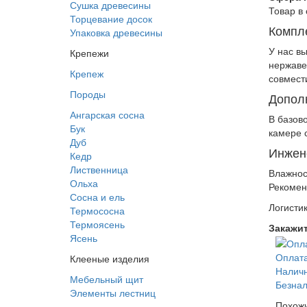
Сушка древесины
Товар в
Торцевание досок
Компл
Упаковка древесины
У нас в
Крепежи
нержаве
Крепеж
совмест
Породы
Дополн
Ангарская сосна
В базов
Бук
камере 
Дуб
Инжен
Кедр
Лиственница
Влажнос
Ольха
Рекомен
Сосна и ель
Логисти
Термососна
Термоясень
Закажит
Ясень
Оплат
Клееные изделия
Наличн
Мебельный щит
Безнал
Элементы лестниц
Похож