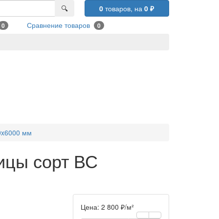
🔍
0
товаров,
на
0
₽
Сравнение товаров
0
0
0x6000 мм
ицы сорт ВС
Цена:
2 800
₽
/м²