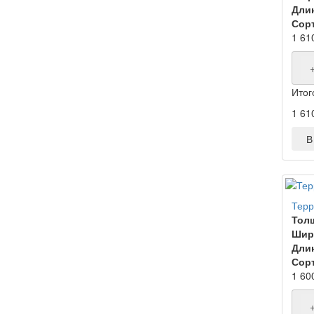
Дли
Сорт
1 61
Итог
1 61
В 
Терр
Тол
Шир
Дли
Сорт
1 60