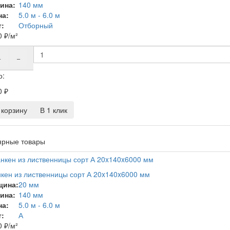
ина:
140 мм
на:
5.0 м - 6.0 м
:
Отборный
0
₽
/м²
+
−
о:
0
₽
корзину
В 1 клик
ярные товары
кен из лиственницы сорт А 20x140x6000 мм
щина:
20 мм
ина:
140 мм
на:
5.0 м - 6.0 м
:
А
0
₽
/м²