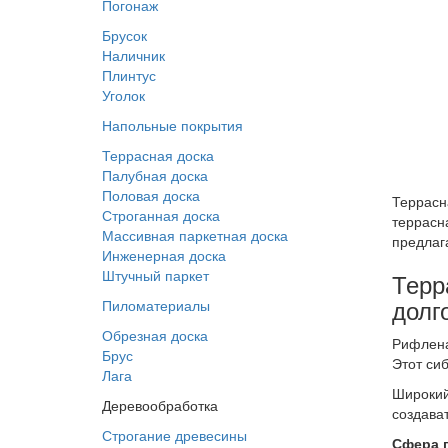
Погонаж
Брусок
Наличник
Плинтус
Уголок
Напольные покрытия
Террасная доска
Палубная доска
Половая доска
Террасн
Строганная доска
террасн
Массивная паркетная доска
предлаг
Инженерная доска
Штучный паркет
Терр
долг
Пиломатериалы
Обрезная доска
Рифлена
Брус
Этот си
Лага
Широкий
Деревообработка
создава
Строгание древесины
Сфера 