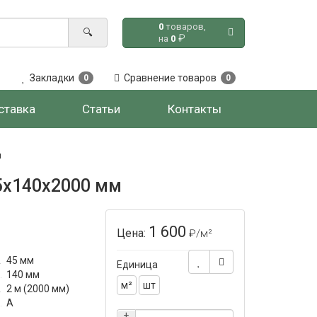
0
товаров,
🔍
₽
на
0
Закладки
Сравнение товаров
0
0
ставка
Статьи
Контакты
м
45x140x2000 мм
1 600
Цена:
₽
/м²
45 мм
Единица
140 мм
м²
шт
2 м (2000 мм)
А
+