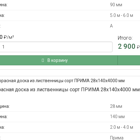
на:
90 мм
а:
5.0 м - 6.0 м
:
А
0
₽
/м²
Итого:
2 900
В корзину
расная доска из лиственницы сорт ПРИМА 28x140x4000 мм
ина:
28 мм
на:
140 мм
а:
2.0 м - 4.0 м
:
Прима