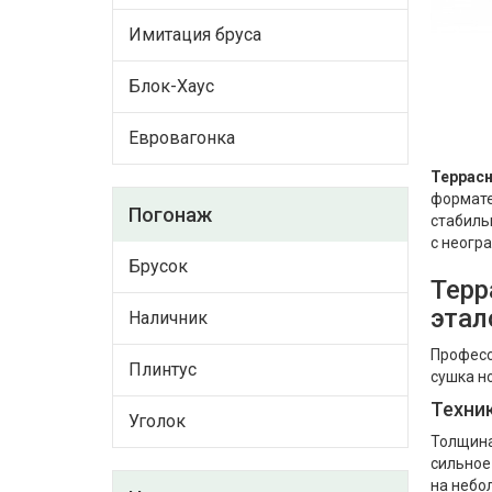
Имитация бруса
Блок-Хаус
Евровагонка
Террасн
формате
Погонаж
стабиль
с неогр
Брусок
Терр
этал
Наличник
Професс
Плинтус
сушка н
Техни
Уголок
Толщина
сильное
на небо