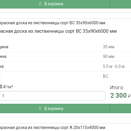
В корзину
расная доска из лиственницы сорт ВС 35x90x6000 мм
ина:
35 мм
на:
90 мм
а:
5.0 м - 6.0 м
:
ВС
0
₽
/м²
Итого:
2 300
В корзину