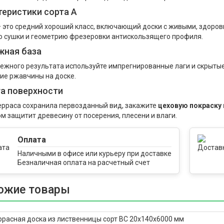
теристики сорта А
— это средний хороший класс, включающий доски с живыми, здоров
о сушки и геометрию фрезеровки антискользящего профиля.
жная база
ежного результата используйте импрегнированные лаги и скрыт
ие ржавчины на доске.
а поверхности
ерраса сохранила первозданный вид, закажите
цеховую покраску
м защитит древесину от посерения, плесени и влаги.
Оплата
Наличными в офисе или курьеру при доставке
Безналичная оплата на расчетный счет
компании
ожие товары