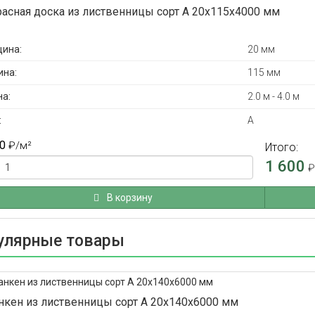
расная доска из лиственницы сорт А 20x115x4000 мм
ина:
20 мм
на:
115 мм
а:
2.0 м - 4.0 м
:
А
0
₽
/м²
Итого:
1 600
В корзину
улярные товары
нкен из лиственницы сорт А 20x140x6000 мм