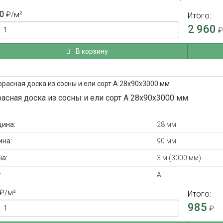
0
₽
/м²
Итого:
2 960
В корзину
расная доска из сосны и ели сорт А 28x90x3000 мм
ина:
28 мм
на:
90 мм
а:
3 м (3000 мм)
:
А
₽
/м²
Итого:
985
₽