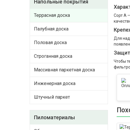
Напольные покрытия
Харак
Террасная доска
Сорт А 
качеств
Палубная доска
Крепе
Для над
Половая доска
появлен
Защит
Строганная доска
Чтобы т
фильтро
Массивная паркетная доска
Инженерная доска
Штучный паркет
Пох
Пиломатериалы