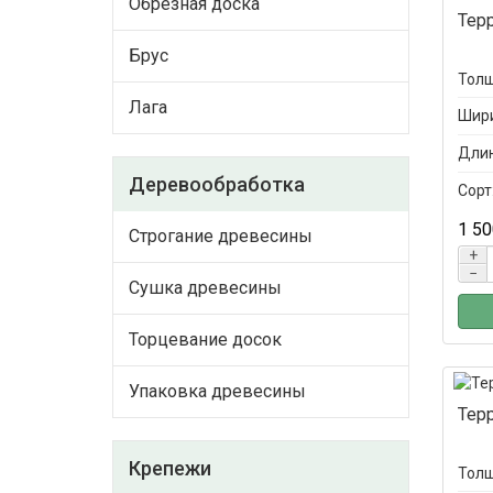
Обрезная доска
Тер
Брус
Толщ
Лага
Шири
Длин
Деревообработка
Сорт
1 50
Строгание древесины
+
−
Сушка древесины
Торцевание досок
Упаковка древесины
Тер
Крепежи
Толщ