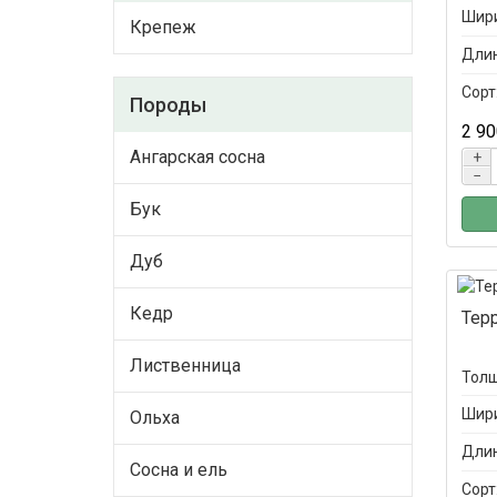
Шири
Крепеж
Длин
Сорт
Породы
2 90
Ангарская сосна
+
−
Бук
Дуб
Кедр
Тер
Лиственница
Толщ
Шири
Ольха
Длин
Сосна и ель
Сорт