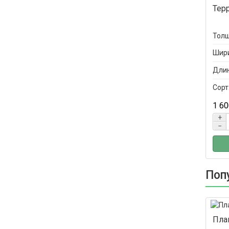
Тер
Толщ
Шири
Длин
Сорт
1 60
+
−
Поп
Пла