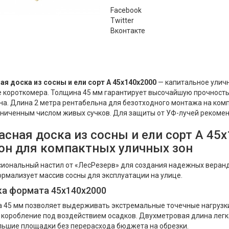
Facebook
Twitter
Вконтакте
ая доска из сосны и ели сорт А 45x140x2000
— капитальное улич
 короткомера. Толщина 45 мм гарантирует высочайшую прочность 
на. Длина 2 метра рентабельна для безотходного монтажа на комп
аниченным числом живых сучков. Для защиты от УФ-лучей реком
асная доска из сосны и ели сорт А 4
он для компактных уличных зон
иональный настил от «ЛесРезерв» для создания надежных веранд
ормализует массив сосны для эксплуатации на улице.
ка формата 45x140x2000
 45 мм позволяет выдерживать экстремальные точечные нагрузк
 коробление под воздействием осадков. Двухметровая длина легк
льшие площадки без перерасхода бюджета на обрезки.