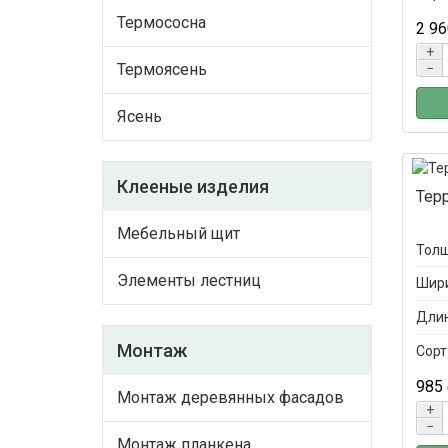
Термососна
2 96
+
Термоясень
−
Ясень
Клееные изделия
Тер
Мебельный щит
Толщ
Элементы лестниц
Шири
Длин
Монтаж
Сорт
985
Монтаж деревянных фасадов
+
−
Монтаж планкена