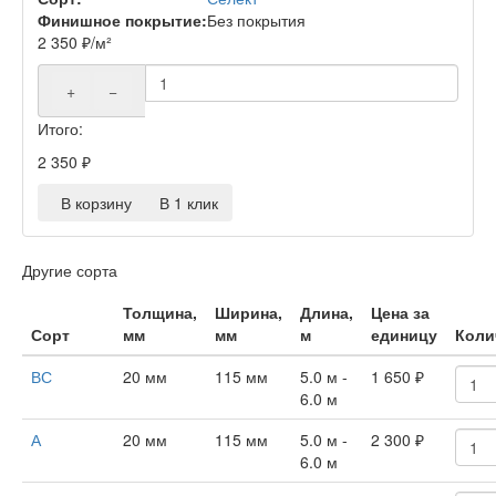
Финишное покрытие:
Без покрытия
2 350
₽
/м²
+
−
Итого:
2 350
₽
В корзину
В 1 клик
Другие сорта
Толщина,
Ширина,
Длина,
Цена за
Сорт
мм
мм
м
единицу
Коли
ВС
20 мм
115 мм
5.0 м -
1 650
₽
6.0 м
А
20 мм
115 мм
5.0 м -
2 300
₽
6.0 м